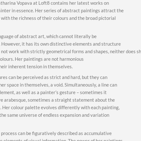
atharina Vopava at Loft8 contains her latest works on
inter in essence. Her series of abstract paintings attract the
ith the richness of their colours and the broad pictorial
uage of abstract art, which cannot literally be
 However, it has its own distinctive elements and structure
s not work with strictly geometrical forms and shapes, neither does s
colours. Her paintings are not harmonious
heir inherent tension in themselves.
tures can be perceived as strict and hard, but they can
her space in themselves, a void. Simultaneously, a line can
lement, as well as a painter’s gesture – sometimes it
ve arabesque, sometimes a straight statement about the
e. Her colour palette evolves differently with each painting,
o the same universe of endless expansion and variation
 process can be figuratively described as accumulative
ve elements of visual information. The power of her paintings