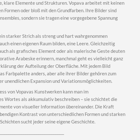
e, klare Elemente und Strukturen. Vopava arbeitet mit keinen
n Formen oder bloß mit den Grundfarben. Ihre Bilder sind
nsembles, sondern sie tragen eine vorgegebene Spannung
 ein starker Strich als streng und hart wahrgenommen
auch einen eigenen Raum bilden, eine Leere. Gleichzeitig
auch als grafisches Element oder als malerische Geste deuten
korative Arabeske erinnern, manchmal geht es vielleicht ganz
rklärung der Aufteilung der Oberfläche. Mit jedem Bild
as Farbpalette anders, aber alle ihrer Bilder gehören zum
er unendlichen Expansion und Variationsmöglichkeiten.
ess von Vopavas Kunstwerken kann man im
s Wortes als akkumulativ beschreiben – sie schichtet die
mente von visueller Information übereinander. Die Kraft
 lebendigen Kontrast von unterschiedlichen Formen und starken
 Schichten sucht jeder seine eigene Geschichte.
___________________________________