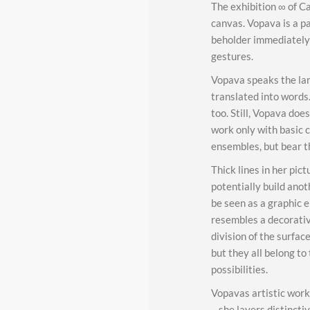
The exhibition ∞ of C
canvas. Vopava is a pa
beholder immediately w
gestures.
Vopava speaks the lang
translated into words.
too. Still, Vopava doe
work only with basic 
ensembles, but bear t
Thick lines in her pic
potentially build anot
be seen as a graphic e
resembles a decorati
division of the surfac
but they all belong t
possibilities.
Vopavas artistic work
– she layers distincti