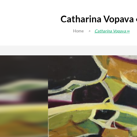
Catharina Vopava
Home
>
Catharina Vopava ∞