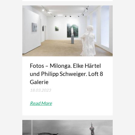
Fotos – Milonga. Elke Härtel
und Philipp Schweiger. Loft 8
Galerie
18.03.2023
Read More