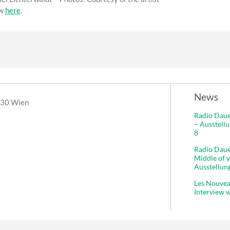
ew
here
.
News
030 Wien
Radio Daue
– Ausstell
8
Radio Dauer
Middle of y
Ausstellung
Les Nouvea
Interview w