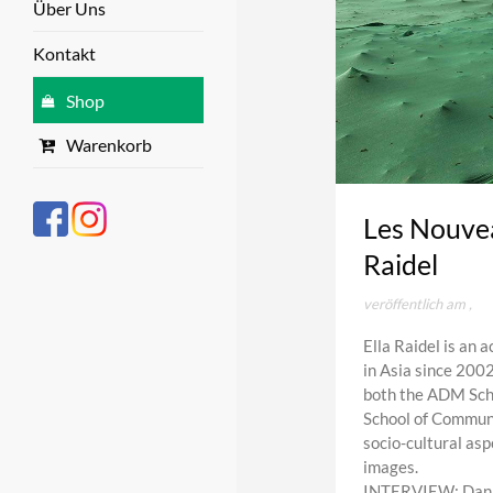
Über Uns
Kontakt
Shop
Warenkorb
Les Nouvea
Raidel
veröffentlich am
,
Ella Raidel is an 
in Asia since 200
both the ADM Sch
School of Communic
socio-cultural asp
images.
INTERVIEW: Daniel