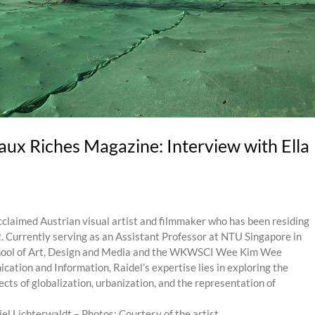
ux Riches Magazine: Interview with Ella
acclaimed Austrian visual artist and filmmaker who has been residing
2. Currently serving as an Assistant Professor at NTU Singapore in
ool of Art, Design and Media and the WKWSCI Wee Kim Wee
ation and Information, Raidel’s expertise lies in exploring the
ects of globalization, urbanization, and the representation of
 Lichterwaldt – Photos: Courtesy of the artist