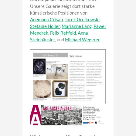
Unsere Galerie zeigt dort starke
künstlerische Positionen von
Anemona Crisan
,
Jarek Grulkowski
,
Stefanie Holler
,
Marianne Lang
,
Pawel
Mendrek
,
Felix Rehfeld
,
Anna
Steinhäusler
, und
Michael Wegerer
.