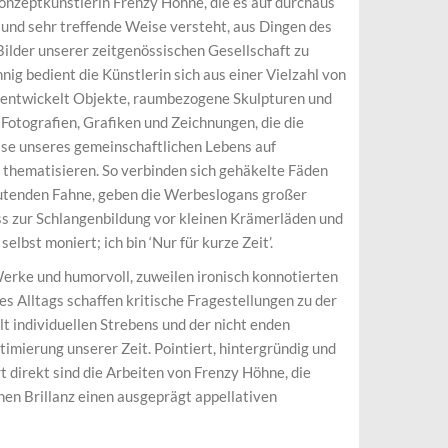
nzeptkünstlerin Frenzy Höhne, die es auf durchaus
 und sehr treffende Weise versteht, aus Dingen des
 Bilder unserer zeitgenössischen Gesellschaft zu
nig bedient die Künstlerin sich aus einer Vielzahl von
 entwickelt Objekte, raumbezogene Skulpturen und
 Fotografien, Grafiken und Zeichnungen, die die
se unseres gemeinschaftlichen Lebens auf
 thematisieren. So verbinden sich gehäkelte Fäden
lutenden Fahne, geben die Werbeslogans großer
s zur Schlangenbildung vor kleinen Krämerläden und
selbst moniert; ich bin ‘Nur für kurze Zeit’.
erke und humorvoll, zuweilen ironisch konnotierten
s Alltags schaffen kritische Fragestellungen zu der
 individuellen Strebens und der nicht enden
mierung unserer Zeit. Pointiert, hintergründig und
direkt sind die Arbeiten von Frenzy Höhne, die
hen Brillanz einen ausgeprägt appellativen