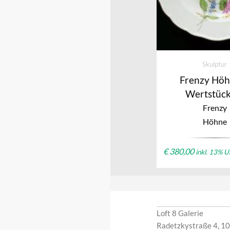
Skulptur
Frenzy Höh
Wertstück
Frenzy
Höhne
€
380,00
inkl. 13% 
Loft 8 Galerie
Radetzkystraße 4, 1