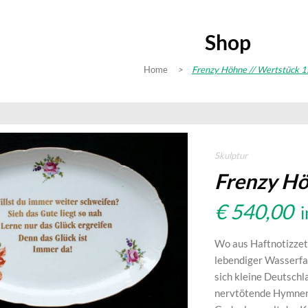
Shop
Home
>
Frenzy Höhne // Wertstück 1
Skulptur
Frenzy Hö
€
540,00
Wo aus Haftnotizzet
lebendiger Wasserfall
sich kleine Deutschl
nervtötende Hymnen-