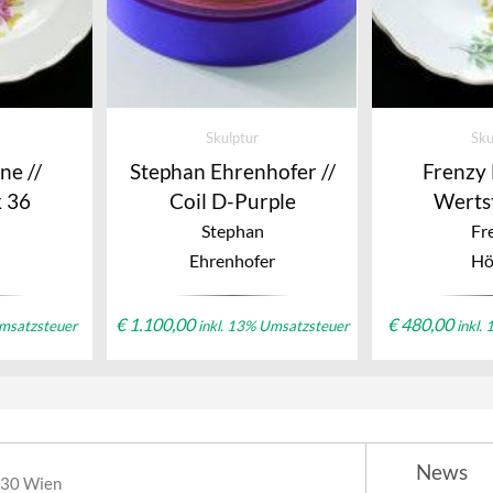
Skulptur
Sku
ne //
Stephan Ehrenhofer //
Frenzy 
 36
Coil D-Purple
Werts
Stephan
Fr
Ehrenhofer
Hö
€
1.100,00
€
480,00
Umsatzsteuer
inkl. 13% Umsatzsteuer
inkl.
News
030 Wien