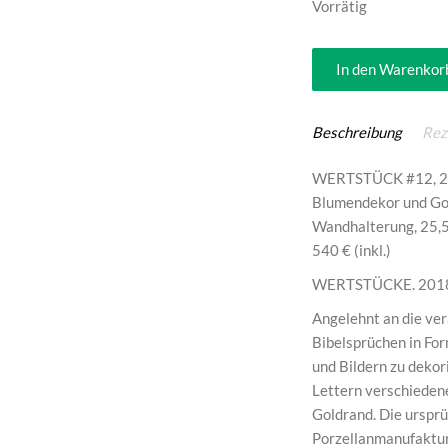
Vorrätig
In den Warenkor
Beschreibung
Rez
WERTSTÜCK #12, 2019
Blumendekor und Gol
Wandhalterung, 25,5 
540 € (inkl.)
WERTSTÜCKE. 201
Angelehnt an die ver
Bibelsprüchen in For
und Bildern zu dekor
Lettern verschiedene
Goldrand. Die urspr
Porzellanmanufaktur