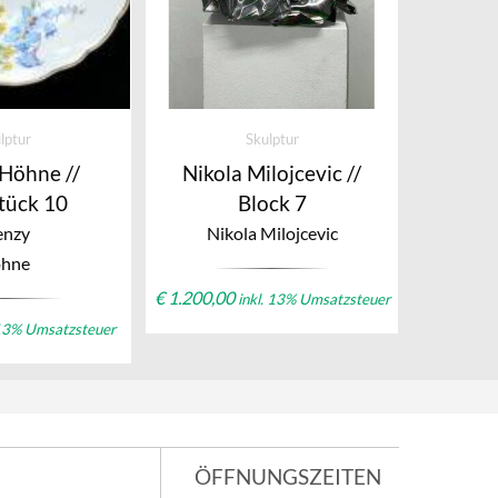
lptur
Skulptur
Höhne //
Nikola Milojcevic //
tück 10
Block 7
enzy
Nikola Milojcevic
hne
€
1.200,00
inkl. 13% Umsatzsteuer
 13% Umsatzsteuer
ÖFFNUNGSZEITEN