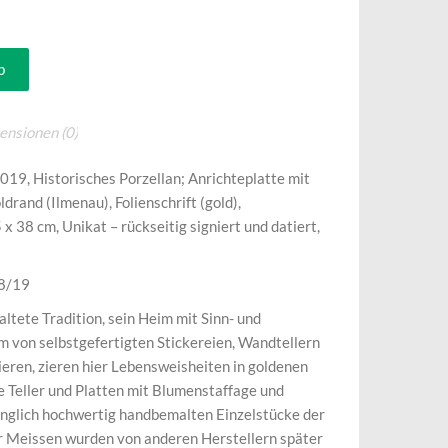
b
ensionen (0)
, Historisches Porzellan; Anrichteplatte
mit
drand (Ilmenau),
Folienschrift (gold),
x 38 cm, Unikat – rückseitig signiert und datiert,
8/19
altete Tradition, sein Heim mit Sinn- und
m von selbstgefertigten Stickereien, Wandtellern
ieren, zieren hier Lebensweisheiten in goldenen
 Teller und Platten mit Blumenstaffage und
ünglich hochwertig handbemalten Einzelstücke der
 Meissen wurden von anderen Herstellern später