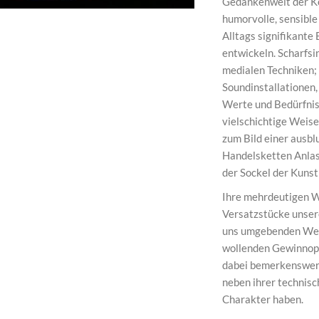
Gedankenwelt der Ko
humorvolle, sensible
Alltags signifikante
entwickeln. Scharfsin
medialen Techniken;
Soundinstallationen,
Werte und Bedürfnis
vielschichtige Weise
zum Bild einer ausb
Handelsketten Anlas
der Sockel der Kunst 
Ihre mehrdeutigen W
Versatzstücke unsere
uns umgebenden Welt
wollenden Gewinnopti
dabei bemerkenswert 
neben ihrer technisc
Charakter haben.